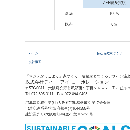
ZEH普及実績
新築
100％
既存
0％
ホーム
私たちの家づくり
会社概要
「マジメかっこよく」家づくり 建築家とつくるデザイン注
株式会社ティー･アイ･コーポレーション
〒576-0041 大阪府交野市私部西１丁目２９－７ T・Iビル
Tel.
072-895-0111
Fax.072-894-0403
宅地建物取引業(社)大阪府宅地建物取引業協会会員
宅建免許番号/大阪府知事(7)第44355号
建設業許可/大阪府知事(般-5)第109895号