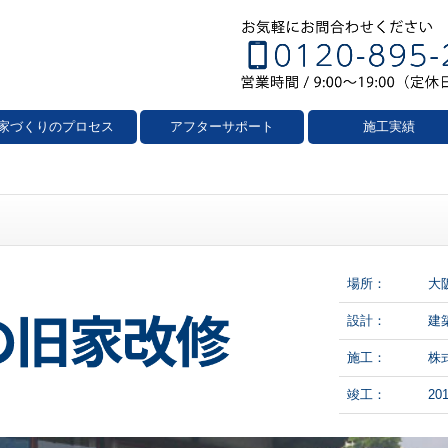
家づくりのプロセス
アフターサポート
施工実績
場所：
大
設計：
建築
施工：
株
竣工：
20