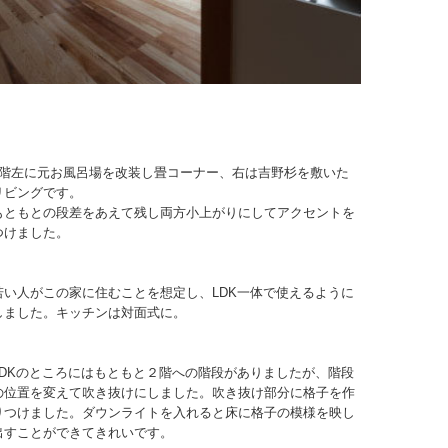
1階左に元お風呂場を改装し畳コーナー、右は吉野杉を敷いた
リビングです。
もともとの段差をあえて残し両方小上がりにしてアクセントを
つけました。
若い人がこの家に住むことを想定し、LDK一体で使えるように
しました。キッチンは対面式に。
LDKのところにはもともと２階への階段がありましたが、階段
の位置を変えて吹き抜けにしました。吹き抜け部分に格子を作
りつけました。ダウンライトを入れると床に格子の模様を映し
出すことができてきれいです。