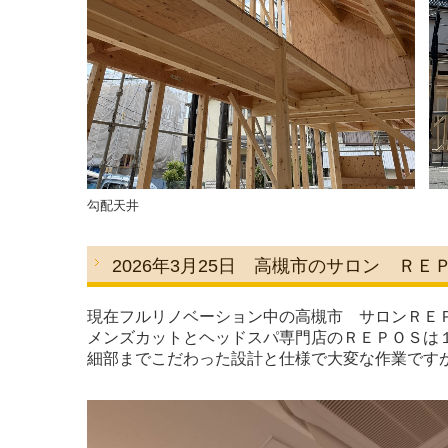
勾配天井
2026年3月25
日 高槻市のサロン ＲＥ
現在フルリノベーション中の高槻市 サロンＲＥ
メンズカットとヘッドスパ専門店のＲＥＰＯＳは
細部までこだわった設計と仕様で大変な作業です