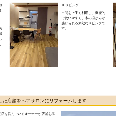
お
1Fリビング
ま
空間を上手く利用し、機能的
で使いやすく、木の温かみが
感じられる素敵なリビングで
民
す。
加
し
り
業した店舗をヘアサロンにリフォームします
髪店を営んでいるオーナーが店舗を移