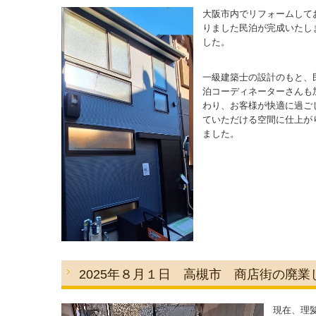
大阪市内でリフォームして
りました民泊が完成いたし
した。
一級建築士の設計のもと、
泊コーディネーターさんも
わり、お客様が快適に過ご
ていただける空間に仕上が
ました。
2025年８月１日 高槻市 商店街の廃
現在、理