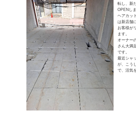
転し、新
OPENし
ヘアカッ
は新店舗
お客様が
ます。
オーナー
さん大満
です。
最近シャ
が、こう
で、活気